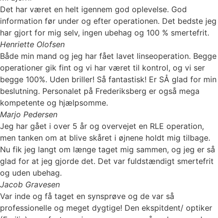
Det har været en helt igennem god oplevelse. God
information før under og efter operationen. Det bedste jeg
har gjort for mig selv, ingen ubehag og 100 % smertefrit.
Henriette Olofsen
Både min mand og jeg har fået lavet linseoperation. Begge
operationer gik fint og vi har været til kontrol, og vi ser
begge 100%. Uden briller! Så fantastisk! Er SÅ glad for min
beslutning. Personalet på Frederiksberg er også mega
kompetente og hjælpsomme.
Marjo Pedersen
Jeg har gået i over 5 år og overvejet en RLE operation,
men tanken om at blive skåret i øjnene holdt mig tilbage.
Nu fik jeg langt om længe taget mig sammen, og jeg er så
glad for at jeg gjorde det. Det var fuldstændigt smertefrit
og uden ubehag.
Jacob Gravesen
Var inde og få taget en synsprøve og de var så
professionelle og meget dygtige! Den ekspitdent/ optiker