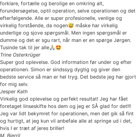
forklare, fortælle og berolige en omkring alt,
forundersøgelse, optil operation, selve operationen og det
efterfølgende. Alle er super profesionelle, venlige og
virkelig forstående, da nogen😅 måske har virkelig
underlige og sjove spørgsmål. Men ingen spørgsmål er
dumme og det er sgu rart, når man er en spørge Jørgen.
Tusinde tak til jer alle🙏🏼🤩
Trine Osterkrüger
Super god oplevelse. God information før under og efter
operationen. Simon er sindssyg dygtig og giver den
bedste service så man er hel tryg. Det bedste jeg har gjort
for mig selv.
Jesper Kath
Virkelig god oplevelse og perfekt resultat! Jeg har fået
foretaget linseskifte hos dem og jeg er SÅ glad for det!!!
Jeg var lidt bekymret for operationen, men det gik så fint
og hurtigt, at jeg kun vil anbefale alle at springe ud i det,
hvis I er træt af jeres briller!
M. Bjerril