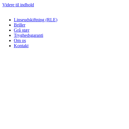
Videre til indhold
Linseudskiftning (RLE)
Briller
Grå stær
Tryghedsgaranti
Om os
Kontakt