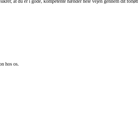
t
sikrer, at du er i gode, kompetente hænder hele vejen gennem dit forløb
on hos os.